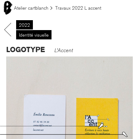
Aller au contenu principal
Le menu est là. À table !
Atelier cartblanch
Travaux
2022
L accent
2022
.
Identité visuelle
LOGOTYPE
L’Accent