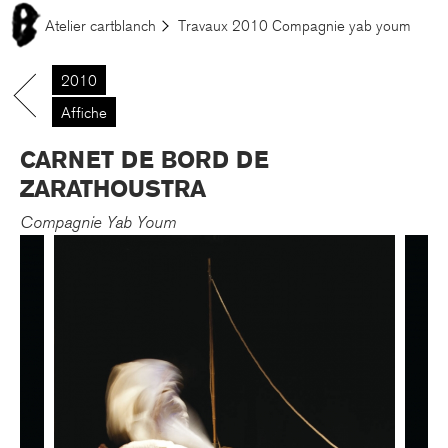
Aller au contenu principal
Le menu est là. À table !
Atelier cartblanch
Travaux
2010
Compagnie yab youm
2010
.
Affiche
CARNET DE BORD DE
ZARATHOUSTRA
Compagnie Yab Youm